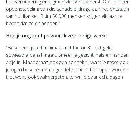
huidveroudering en pigmentvlekken opmerkt. Ook kan een
opeenstapeling van die schade bijdrage aan het ontstaan
van huidkanker. Ruim 50.000 mensen krijgen elk jaar te
horen dat ze dit hebben.”
Heb je nog zontips voor deze zonnige week?
“Bescherm jezelf minimaal met factor 30, dat geldt
sowieso al vanaf maart. Smeer je gezicht, hals en handen
altijd in. Maar draag ook een zonnebril, want je moet ook
je ogen beschermen tegen fel zonlicht. De lippen worden
trouwens ook vaak vergeten, terwijl je daar echt dagen
last van kunt hebben. Bij zonkracht 7 of hoger is het
verstandig om je in te smeren voor je naar buiten gaat en
dit elke twee uur te herhalen. Transpireer je snel, sport je
buiten of ga je zwemmen, dan is het belangrijk om
minimaal elk uur bij te smeren. Gebruik bij voorkeur een
zonnebrandcrème zonder parfum en gedenaturaliseerde
alcohol, op de fles staat dan ‘alcohol denat’. En wat je ook
doet, olie is extreem gevaarlijk.”