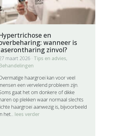
Hypertrichose en
overbeharing: wanneer is
laserontharing zinvol?
27 maart 2026 ·
Tips en advies
,
Behandelingen
Overmatige haargroei kan voor veel
mensen een vervelend probleem zijn.
Soms gaat het om donkere of dikke
haren op plekken waar normaal slechts
lichte haargroei aanwezig is, bijvoorbeeld
in het...
lees verder