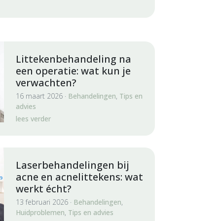
Littekenbehandeling na
een operatie: wat kun je
verwachten?
16 maart 2026 ·
Behandelingen
,
Tips en
advies
lees verder
Laserbehandelingen bij
acne en acnelittekens: wat
werkt écht?
13 februari 2026 ·
Behandelingen
,
Huidproblemen
,
Tips en advies