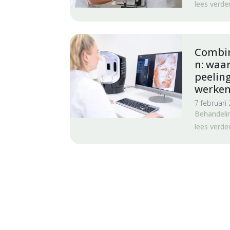
lees verde
Combin
n: waa
peelin
werke
7 februari
Behandeli
lees verde