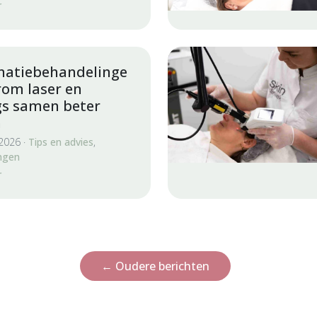
r
atiebehandelinge
rom laser en
gs samen beter
n
 2026 ·
Tips en advies
,
ngen
r
←
Oudere berichten