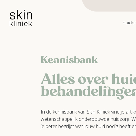
Skip to main content
huidp
Kennisbank
Alles over hu
behandelinge
In de kennisbank van Skin Kliniek vind je ar
wetenschappelijk onderbouwde huidzorg. We d
je beter begrijpt wat jouw huid nodig heeft e