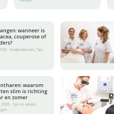
verder
angen: wanneer is
sacea, couperose of
ders?
2026 ·
Huidproblemen
,
Tips
r
ontharen: waarom
ten slim is richting
ar en zomer
i 2026 ·
Tips en advies
,
ngen