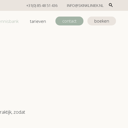
+31(0) 85 48 51 436
INFO@SKINKLINIEK.NL
contact
boeken
ennisbank
tarieven
n
aktijk, zodat