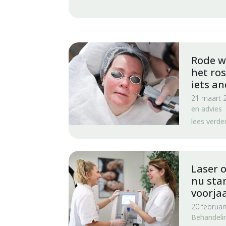
Rode w
het ro
iets an
21 maart 
en advies
lees verde
Laser 
nu star
voorja
20 februar
Behandeli