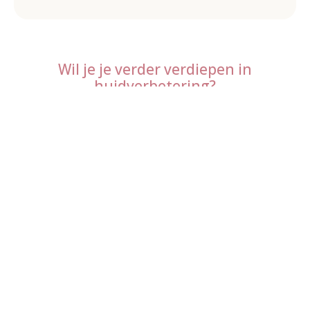
Wil je je verder verdiepen in
huidverbetering?
In onze kennisbank lees je meer over
diverse huidproblemen en
behandelingen.
Bekijk de artikelen