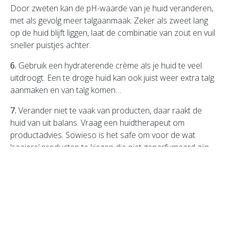
Door zweten kan de pH-waarde van je huid veranderen,
met als gevolg meer talgaanmaak. Zeker als zweet lang
op de huid blijft liggen, laat de combinatie van zout en vuil
sneller puistjes achter.
6.
Gebruik een hydraterende crème als je huid te veel
uitdroogt. Een te droge huid kan ook juist weer extra talg
aanmaken en van talg komen…
7.
Verander niet te vaak van producten, daar raakt de
huid van uit balans. Vraag een huidtherapeut om
productadvies. Sowieso is het safe om voor de wat
‘saaiere’ producten te kiezen die niet geparfumeerd zijn.
8.
Blijf voldoende water drinken en zorg ervoor dat je
voeding gezond en gevarieerd is.
9.
Gebruik je medicatie tegen acné, lees dan goed de
bijsluiter. Sommige medicijnen maken de huid gevoeliger
voor zonlicht, waardoor je sneller kunt verbranden.