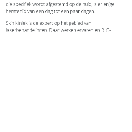
die specifiek wordt afgestemd op de huid, is er enige
hersteltijd van een dag tot een paar dagen.
Skin kliniek is de expert op het gebied van
laserbehandelingen. Daar werken ervaren en BIG-
geregistreerde huidtherapeuten. Er wordt met
hoogwaardige laserapparatuur gewerkt die voldoet aan
alle wettelijke normen en kwaliteitseisen op het gebied
van laserveiligheid.
Een bezoekje aan Annelijn van Skin kliniek staat al jaren in
mijn onderhoudsagenda en ik vind het geweldig.
Klik hier om het originele artikel op
Amayzine te lezen!
Terug naar overzicht
Volgend bericht
→