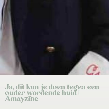
Ja, dit kun je doen tegen een
ouder wordende huid |
Amayzine