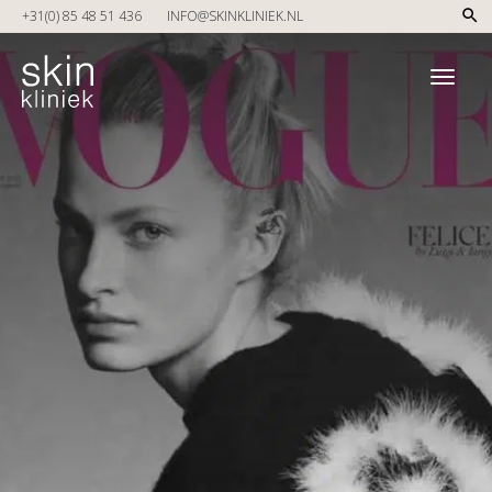
Skip to main content
+31(0) 85 48 51 436
INFO@SKINKLINIEK.NL