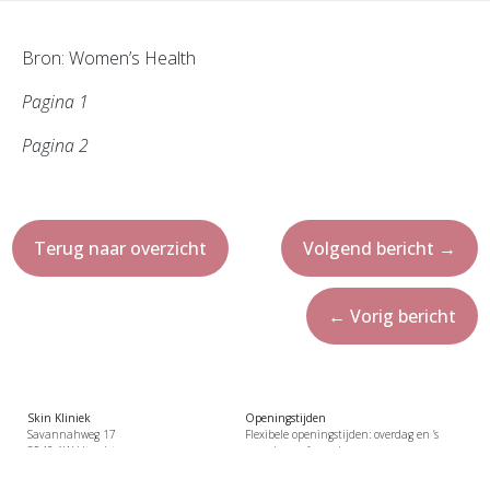
Bron: Women’s Health
Pagina 1
Pagina 2
Terug naar overzicht
Volgend bericht
→
←
Vorig bericht
Skin Kliniek
Openingstijden
Savannahweg 17
Flexibele openingstijden: overdag en ’s
3542 AW Utrecht
avonds op afspraak.
+31 (0) 85 – 48 51 436
Bel of plan direct online.
info@skinkliniek.nl