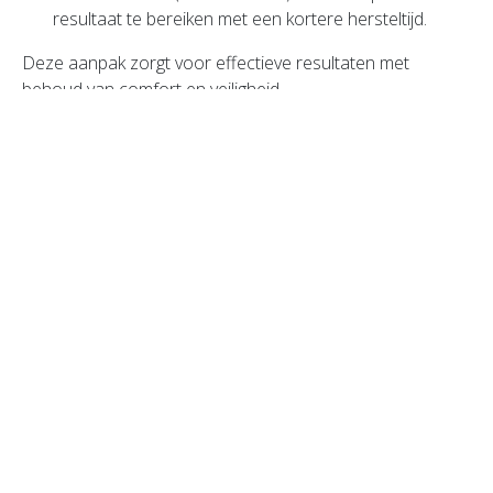
resultaat te bereiken met een kortere hersteltijd.
Deze aanpak zorgt voor effectieve resultaten met
behoud van comfort en veiligheid.
Hoe ziet het herstel eruit
Na de behandeling kan de huid warm aanvoelen en licht
gezwollen of rood zijn. Dit is een normale reactie die
hoort bij het herstelproces.
Binnen 24-48 uur neemt dit gevoel meestal af. Vervolgens
kan de huid wat ruw aanvoelen en ontstaan er kleine
korstjes. Na ongeveer vijf tot tien dagen voelt de huid
weer glad aan en is de huid volledig hersteld.
Belangrijke nazorg
Bescherm de huid goed tegen de zon
Koel thuis voorzichtig met een schone, koude doek