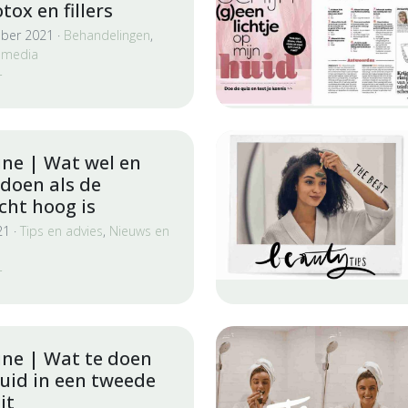
tox en fillers
ber 2021 ·
Behandelingen
,
 media
r
ne | Wat wel en
 doen als de
cht hoog is
21 ·
Tips en advies
,
Nieuws en
r
ne | Wat te doen
huid in een tweede
it