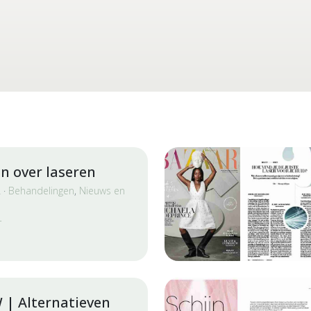
n over laseren
 ·
Behandelingen
,
Nieuws en
r
| Alternatieven