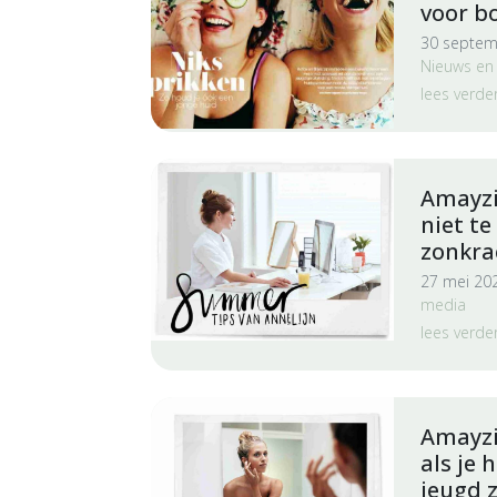
voor bo
30 septem
Nieuws en
lees verde
Amayzi
niet te
zonkra
27 mei 20
media
lees verde
Amayzi
als je 
jeugd z