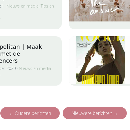
21 ·
Nieuws en media
,
Tips en
r
olitan | Maak
 met de
uencers
er 2020 ·
Nieuws en media
r
←
Oudere berichten
Nieuwere berichten
→