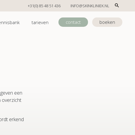
+31(0) 85 48 51 436
INFO@SKINKLINIEK.NL
contact
boeken
ennisbank
tarieven
n geven een
n overzicht
ordt erkend