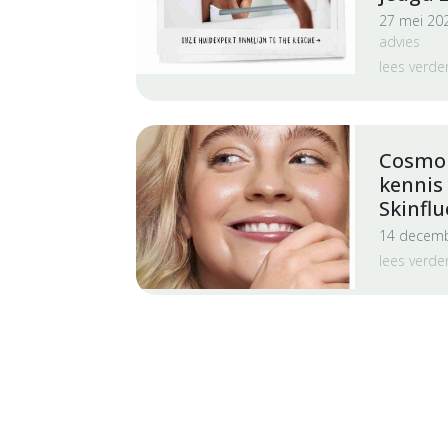
27 mei 20
advies
lees verde
Cosmop
kennis
Skinfl
14 decemb
lees verde