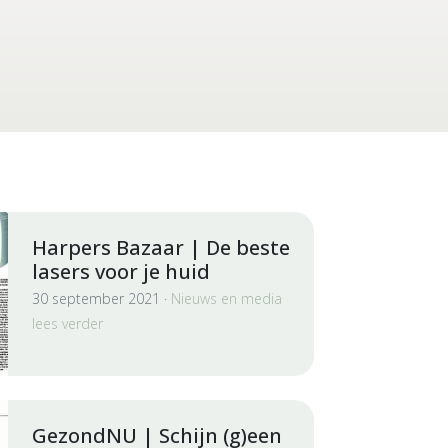
Harpers Bazaar | De beste
lasers voor je huid
30 september 2021 ·
Nieuws en media
lees verder
GezondNU | Schijn (g)een