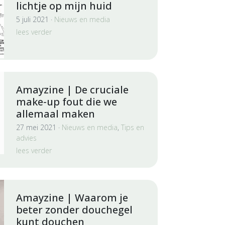
lichtje op mijn huid
5 juli 2021 ·
Nieuws en media
lees verder
Amayzine | De cruciale
make-up fout die we
allemaal maken
27 mei 2021 ·
Nieuws en media
,
Tips en
advies
lees verder
Amayzine | Waarom je
beter zonder douchegel
kunt douchen