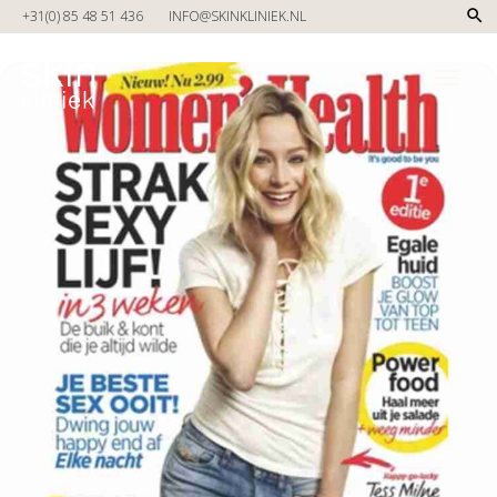
Tag: WomensHealth
Skip to main content
+31(0) 85 48 51 436
INFO@SKINKLINIEK.NL